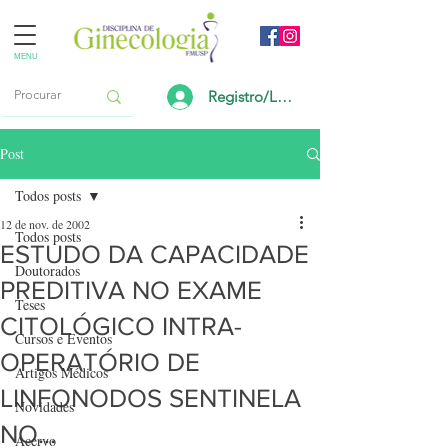
MENU
Registro/Login
Post
Todos posts
12 de nov. de 2002
Todos posts
ESTUDO DA CAPACIDADE
Doutorados
PREDITIVA NO EXAME
Teses
CITOLÓGICO INTRA-
Cursos e Eventos
OPERATÓRIO DE
Artigos Médicos
LINFONODOS SENTINELA
Novidades
NO...
Acervo