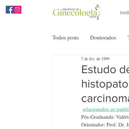
Insti
MENU
Todos posts
Doutorados
7 de fev. de 1999
Reuniões Clínicas
Opini
Estudo de
histopat
carcinoma
relacionados ao papi
Pós-Graduanda: Valéri
Orientador: Prof. Dr. 