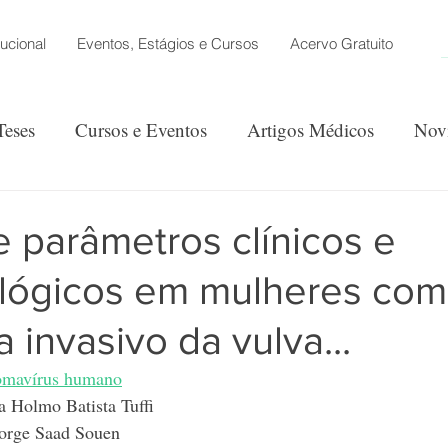
tucional
Eventos, Estágios e Cursos
Acervo Gratuito
Teses
Cursos e Eventos
Artigos Médicos
Nov
ão
 parâmetros clínicos e
ológicos em mulheres com
 invasivo da vulva...
lomavírus humano
a Holmo Batista Tuffi
Jorge Saad Souen