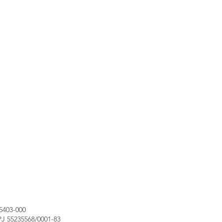
05403-000
PJ 55235568/0001-83