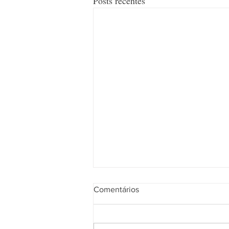
Posts recentes
Líquen escleroso e câncer
Comentários
vulvar: avaliação de claudinas
e p53
SADALLA,JC. Líquen escleroso e
câncer vulvar: avaliação de claudinas