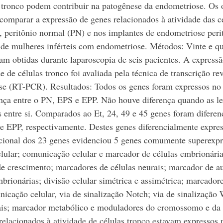
 tronco podem contribuir na patogênese da endometriose. Os o
 comparar a expressão de genes relacionados à atividade das c
, peritônio normal (PN) e nos implantes de endometriose perit
de mulheres inférteis com endometriose. Métodos: Vinte e qu
m obtidas durante laparoscopia de seis pacientes. A expressã
e de células tronco foi avaliada pela técnica de transcrição re
se (RT-PCR). Resultados: Todos os genes foram expressos no
nça entre o PN, EPS e EPP. Não houve diferença quando as le
entre si. Comparados ao Et, 24, 49 e 45 genes foram diferen
e EPP, respectivamente. Destes genes diferencialmente expre
cional dos 23 genes evidenciou 5 genes comumente superexpr
elular; comunicação celular e marcador de células embrionária
de crescimento; marcadores de células neurais; marcador de a
brionárias; divisão celular simétrica e assimétrica; marcadore
icação celular, via de sinalização Notch; via de sinalização
is; marcador metabólico e moduladores do cromossomo e da 
elacionados à atividade de células tronco estavam expressos