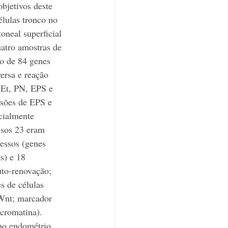
bjetivos deste 
élulas tronco no 
oneal superficial 
atro amostras de 
o de 84 genes 
versa e reação 
 Et, PN, EPS e 
sões de EPS e 
cialmente 
ssos 23 eram 
essos (genes 
s) e 18 
uto-renovação; 
s de células 
 Wnt; marcador 
cromatina). 
 no endométrio 