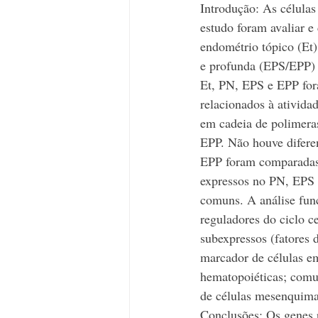
Introdução: As células
estudo foram avaliar e
endométrio tópico (Et)
e profunda (EPS/EPP) 
Et, PN, EPS e EPP fora
relacionados à atividad
em cadeia de polimera
EPP. Não houve difere
EPP foram comparadas 
expressos no PN, EPS 
comuns. A análise fun
reguladores do ciclo c
subexpressos (fatores 
marcador de células em
hematopoiéticas; comun
de células mesenquima
Conclusões: Os genes r