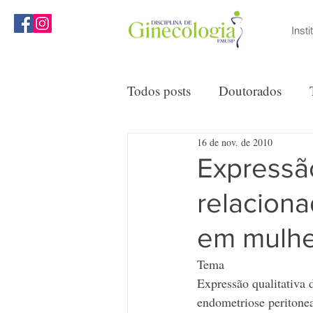
Insti
MENU
Todos posts
Doutorados
16 de nov. de 2010
Reuniões Clínicas
Opini
Expressão
relaciona
em mulher
Tema
Expressão qualitativa 
endometriose peritone