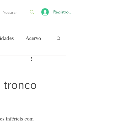
Registro/Login
idades
Acervo
s tronco
es inférteis com 