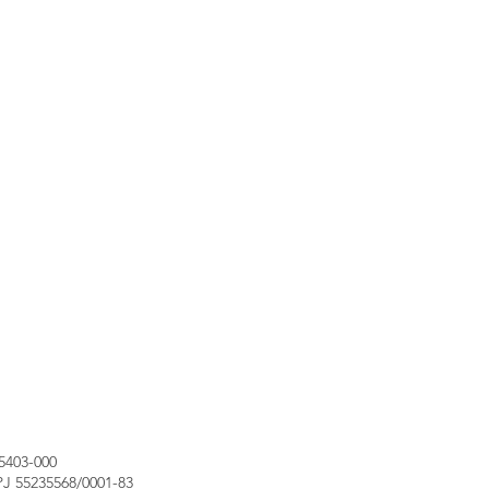
05403-000
PJ 55235568/0001-83