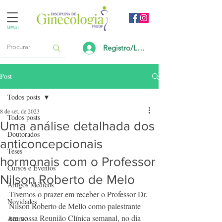
MENU
Registro/Login
Post
Todos posts
8 de set. de 2023
Todos posts
Uma análise detalhada dos
Doutorados
anticoncepcionais
Teses
hormonais com o Professor
Cursos e Eventos
Nilson Roberto de Melo
Artigos Médicos
Tivemos o prazer em receber o Professor Dr. 
Novidades
Nilson Roberto de Mello como palestrante 
em nossa Reunião Clínica semanal, no dia 
Acervo