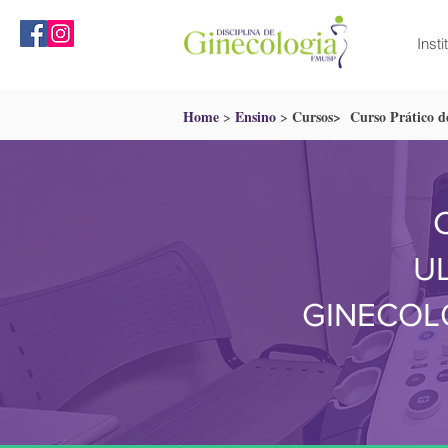
Insti
MENU
Home
Ensino
Cursos> Curso Prático d
>
>
U
GINECOL