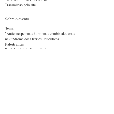
Transmissão pelo site
Sobre o evento
Tema
:
"Anticoncepcionais hormonais combinados orais 
na Síndrome dos Ovários Policísticos"
Palestrantes
Prof. José Maria Soares Junior
Prof. Edson Santos Ferreira Filho
Debatedores
Mostrar mais
Compartilhe esse evento
Av. Dr. Enéas Carvalho de Aguiar, 255, Cerqueira