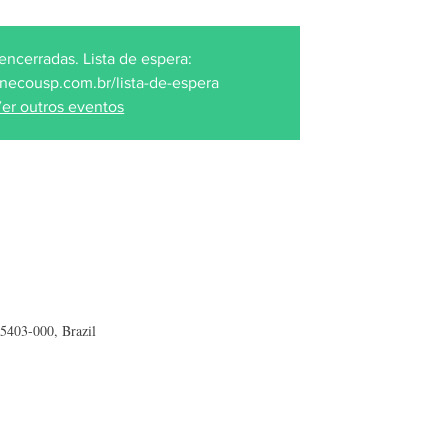
encerradas. Lista de espera:
necousp.com.br/lista-de-espera
er outros eventos
05403-000, Brazil