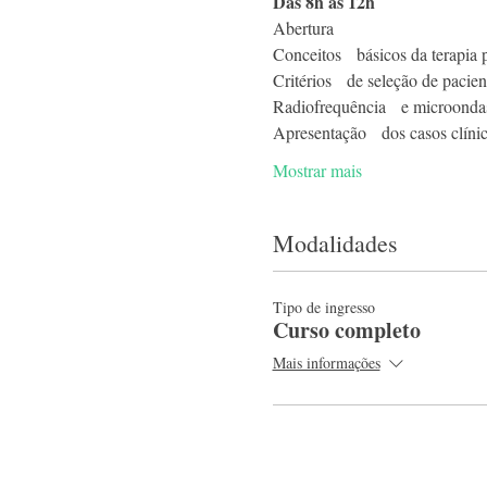
Das 8h às 12h
Abertura
Conceitos   básicos da terapia 
Critérios   de seleção de pacien
Radiofrequência   e microondas:
Apresentação   dos casos clíni
Mostrar mais
Modalidades
Tipo de ingresso
Curso completo
Mais informações