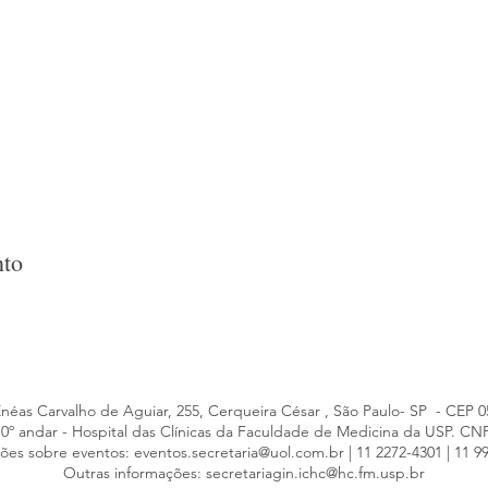
nto
Enéas Carvalho de Aguiar, 255, Cerqueira César , São Paulo- SP - CEP 
- 10º andar - Hospital das Clínicas da Faculdade de Medicina da USP. CN
ões sobre eventos:
eventos.secretaria@uol.com.br
| 11 2272-4301 | 11 9
Outras informações: secretariagin.ichc@hc.fm.usp.br