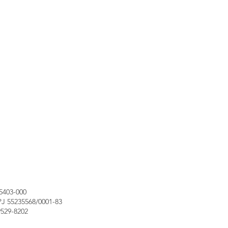
05403-000
PJ 55235568/0001-83
9529-8202