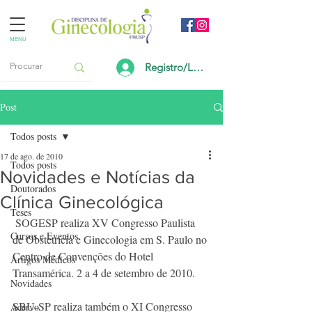
MENU
Registro/Login
Post
Todos posts
17 de ago. de 2010
Todos posts
Novidades e Notícias da
Doutorados
Clínica Ginecológica
Teses
 SOGESP realiza XV Congresso Paulista 
Cursos e Eventos
de Obstetrícia e Ginecologia em S. Paulo no 
Centro de Convenções do Hotel 
Artigos Médicos
Transamérica. 2 a 4 de setembro de 2010.
Novidades
SBU-SP realiza também o XI Congresso 
Acervo