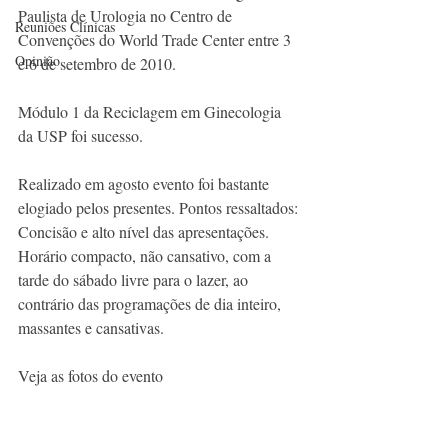
Paulista de Urologia no Centro de 
Reuniões Clínicas
Convenções do World Trade Center entre 3 
Opinião
e 6 de setembro de 2010.
Módulo 1 da Reciclagem em Ginecologia 
da USP foi sucesso.
Realizado em agosto evento foi bastante 
elogiado pelos presentes. Pontos ressaltados: 
Concisão e alto nível das apresentações. 
Horário compacto, não cansativo, com a 
tarde do sábado livre para o lazer, ao 
contrário das programações de dia inteiro, 
massantes e cansativas.
Veja as fotos do evento 