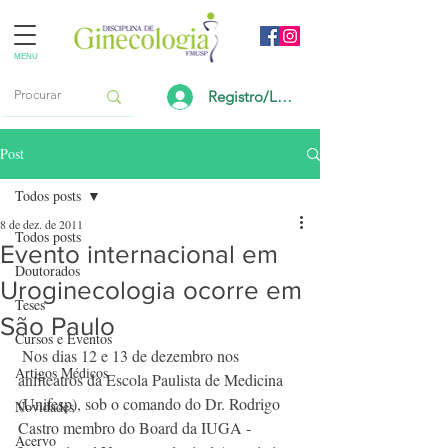
MENU
Registro/Login
Post
Todos posts
8 de dez. de 2011
Todos posts
Evento internacional em
Doutorados
Uroginecologia ocorre em
Teses
São Paulo
Cursos e Eventos
 Nos dias 12 e 13 de dezembro nos 
Artigos Médicos
anfiteatros da Escola Paulista de Medicina 
(Unifesp), sob o comando do Dr. Rodrigo 
Novidades
Castro membro do Board da IUGA - 
Acervo