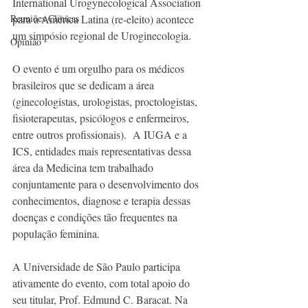
International Urogynecological Association 
Reuniões Clínicas
para a América Latina (re-eleito) acontece 
um simpósio regional de Uroginecologia.
Opinião
O evento é um orgulho para os médicos 
brasileiros que se dedicam a área  
(ginecologistas, urologistas, proctologistas, 
fisioterapeutas, psicólogos e enfermeiros, 
entre outros profissionais).  A IUGA e a 
ICS, entidades mais representativas dessa 
área da Medicina tem trabalhado 
conjuntamente para o desenvolvimento dos 
conhecimentos, diagnose e terapia dessas 
doenças e condições tão frequentes na 
população feminina. 
A Universidade de São Paulo participa 
ativamente do evento, com total apoio do 
seu titular, Prof. Edmund C. Baracat. Na 