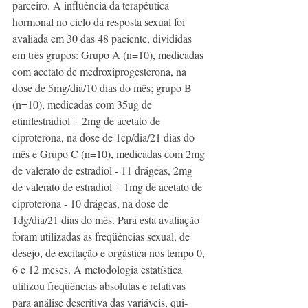
parceiro. A influência da terapêutica 
hormonal no ciclo da resposta sexual foi 
avaliada em 30 das 48 paciente, divididas 
em três grupos: Grupo A (n=10), medicadas 
com acetato de medroxiprogesterona, na 
dose de 5mg/dia/10 dias do mês; grupo B 
(n=10), medicadas com 35ug de 
etinilestradiol + 2mg de acetato de 
ciproterona, na dose de 1cp/dia/21 dias do 
mês e Grupo C (n=10), medicadas com 2mg 
de valerato de estradiol - 11 drágeas, 2mg 
de valerato de estradiol + 1mg de acetato de 
ciproterona - 10 drágeas, na dose de 
1dg/dia/21 dias do mês. Para esta avaliação 
foram utilizadas as freqüências sexual, de 
desejo, de excitação e orgástica nos tempo 0, 
6 e 12 meses. A metodologia estatística 
utilizou freqüências absolutas e relativas 
para análise descritiva das variáveis, qui-