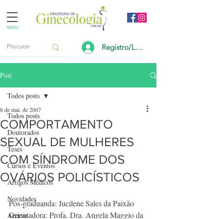
MENU
Registro/Login
Post
Todos posts
8 de mai. de 2007
Todos posts
COMPORTAMENTO
Doutorados
SEXUAL DE MULHERES
Teses
COM SÍNDROME DOS
Cursos e Eventos
OVÁRIOS POLICÍSTICOS
Artigos Médicos
Novidades
Pós-graduanda: Jucilene Sales da Paixão
Orientadora: Profa. Dra. Angela Maggio da 
Acervo