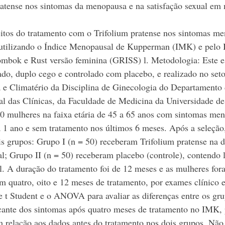
ratense nos sintomas da menopausa e na satisfação sexual em
feitos do tratamento com o Trifolium pratense nos sintomas m
 utilizando o Índice Menopausal de Kupperman (IMK) e pelo I
ombok e Rust versão feminina (GRISS) l. Metodologia: Este es
do, duplo cego e controlado com placebo, e realizado no seto
 e Climatério da Disciplina de Ginecologia do Departamento d
l das Clínicas, da Faculdade de Medicina da Universidade de
0 mulheres na faixa etária de 45 a 65 anos com sintomas me
 1 ano e sem tratamento nos últimos 6 meses. Após a seleção
s grupos: Grupo I (n = 50) receberam Trifolium pratense na 
al; Grupo II (n = 50) receberam placebo (controle), contendo l
al. A duração do tratamento foi de 12 meses e as mulheres for
m quatro, oito e 12 meses de tratamento, por exames clínico e 
e t Student e o ANOVA para avaliar as diferenças entre os gru
cante dos sintomas após quatro meses de tratamento no IMK, 
m relação aos dados antes do tratamento nos dois grupos. Nã