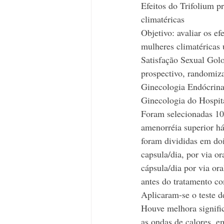
Efeitos do Trifolium p
climatéricas
Objetivo: avaliar os e
mulheres climatéricas
Satisfação Sexual Gol
prospectivo, randomiza
Ginecologia Endócrina
Ginecologia do Hospita
Foram selecionadas 10
amenorréia superior há
foram divididas em doi
capsula/dia, por via or
cápsula/dia por via or
antes do tratamento co
Aplicaram-se o teste d
Houve melhora signifi
as ondas de calores, e