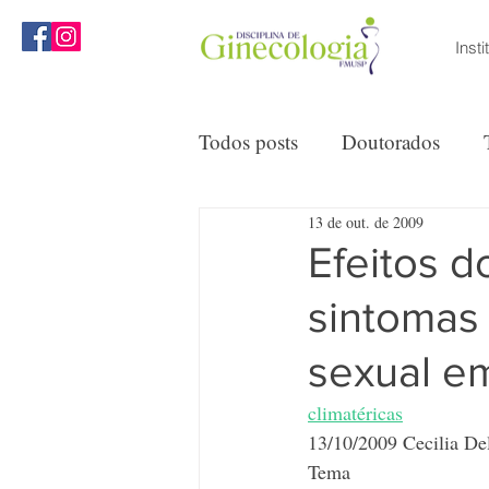
Insti
MENU
Todos posts
Doutorados
13 de out. de 2009
Reuniões Clínicas
Opini
Efeitos d
sintomas
sexual em
climatéricas
13/10/2009 Cecilia D
Tema