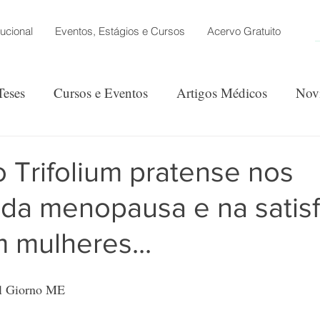
tucional
Eventos, Estágios e Cursos
Acervo Gratuito
Teses
Cursos e Eventos
Artigos Médicos
Nov
ão
o Trifolium pratense nos
 da menopausa e na satis
 mulheres...
el Giorno ME