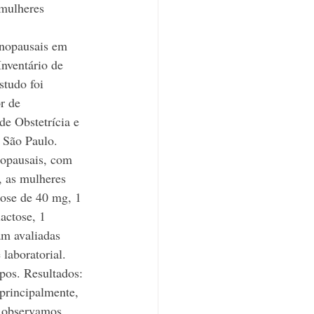
 mulheres 
enopausais em 
nventário de 
tudo foi 
r de 
e Obstetrícia e 
 São Paulo. 
nopausais, com 
, as mulheres 
dose de 40 mg, 1 
actose, 1 
am avaliadas 
laboratorial. 
pos. Resultados: 
principalmente, 
o observamos 