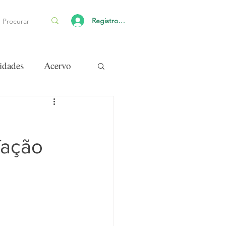
Registro/Login
idades
Acervo
fação