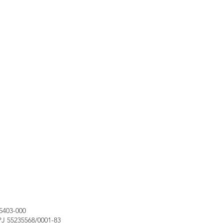
05403-000
PJ 55235568/0001-83