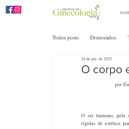
Insti
MENU
Todos posts
Doutorados
24 de jun. de 2025
Reuniões Clínicas
Opini
O corpo 
por Eu
O ser humano, pela s
rígidas de estética p