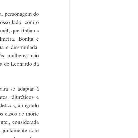
a, personagem do 
nosso lado, com o 
mel, que tinha os 
meira. Bonita e 
a e dissimulada. 
às mulheres não 
a de Leonardo da 
ra se adaptar à 
es, diuréticos e 
ticas, atingindo 
s casos de morte 
ter, considerada 
, juntamente com 