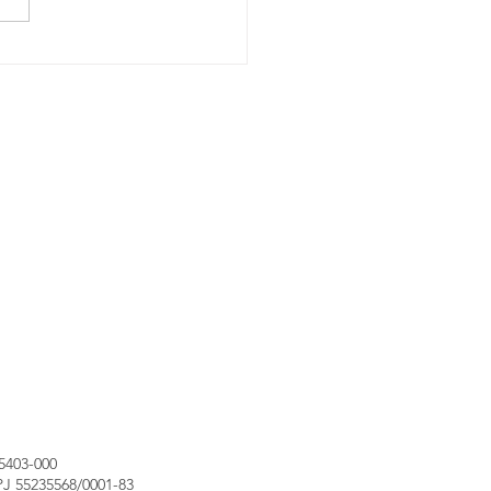
 Dr. Sérgio Conti Ribeiro
 sobre endometriose no
Sinais Vitais
05403-000
PJ 55235568/0001-83