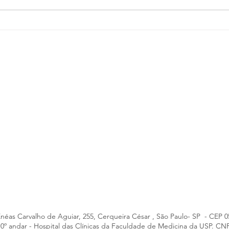
Reconhecimento que reflete
Prof.
excelência no cuidado
fala
CNN 
Enéas Carvalho de Aguiar, 255, Cerqueira César , São Paulo- SP - CEP 
- 10º andar - Hospital das Clínicas da Faculdade de Medicina da USP. CN