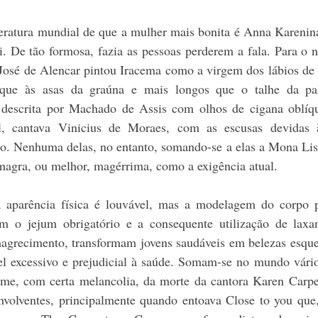
eratura mundial de que a mulher mais bonita é Anna Karenin
i. De tão formosa, fazia as pessoas perderem a fala. Para o 
 José de Alencar pintou Iracema como a virgem dos lábios de 
que às asas da graúna e mais longos que o talhe da pal
i descrita por Machado de Assis com olhos de cigana oblíqu
l, cantava Vinicius de Moraes, com as escusas devidas 
do. Nenhuma delas, no entanto, somando-se a elas a Mona Lis
magra, ou melhor, magérrima, como a exigência atual.
aparência física é louvável, mas a modelagem do corpo pa
 o jejum obrigatório e a consequente utilização de laxant
grecimento, transformam jovens saudáveis em belezas esquelé
l excessivo e prejudicial à saúde. Somam-se no mundo vário
me, com certa melancolia, da morte da cantora Karen Carpen
volventes, principalmente quando entoava Close to you que