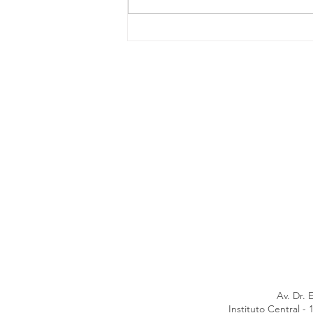
Reconhecimento
Internacional: Rodrigo
Fernandes recebe prêmio de
melhor vídeo em congresso
internacional de cirurgia
robótica
Av. Dr. 
Instituto Central 