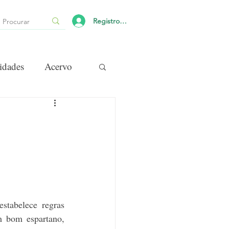
Registro/Login
idades
Acervo
tabelece regras 
m bom espartano, 