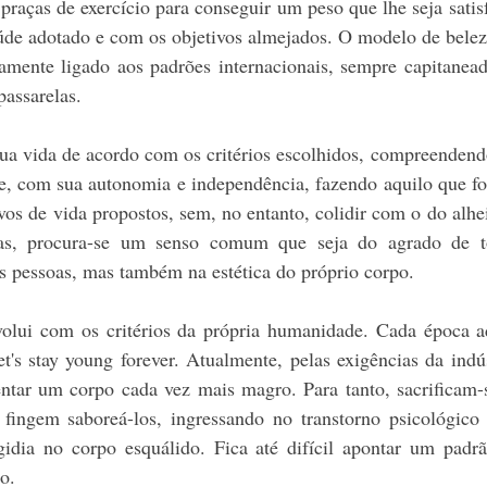
praças de exercício para conseguir um peso que lhe seja satisf
de adotado e com os objetivos almejados. O modelo de beleza
mamente ligado aos padrões internacionais, sempre capitanead
assarelas.
ua vida de acordo com os critérios escolhidos, compreendendo
e, com sua autonomia e independência, fazendo aquilo que for
vos de vida propostos, sem, no entanto, colidir com o do alhei
ças, procura-se um senso comum que seja do agrado de t
s pessoas, mas também na estética do próprio corpo.
olui com os critérios da própria humanidade. Cada época a
t's stay young forever. Atualmente, pelas exigências da indú
tar um corpo cada vez mais magro. Para tanto, sacrificam-s
 fingem saboreá-los, ingressando no transtorno psicológico 
ugidia no corpo esquálido. Fica até difícil apontar um padr
o.