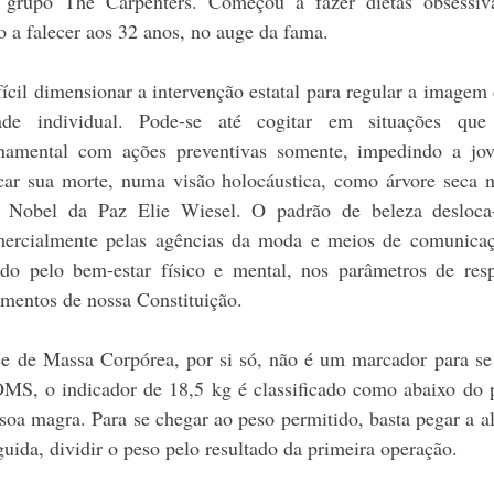
grupo The Carpenters. Começou a fazer dietas obsessiva
o a falecer aos 32 anos, no auge da fama.
fícil dimensionar a intervenção estatal para regular a imagem 
ade individual. Pode-se até cogitar em situações que 
namental com ações preventivas somente, impedindo a jov
car sua morte, numa visão holocáustica, como árvore seca 
lo Nobel da Paz Elie Wiesel. O padrão de beleza desloca-s
mercialmente pelas agências da moda e meios de comunicaçã
ado pelo bem-estar físico e mental, nos parâmetros de resp
entos de nossa Constituição.
e de Massa Corpórea, por si só, não é um marcador para se 
MS, o indicador de 18,5 kg é classificado como abaixo do p
soa magra. Para se chegar ao peso permitido, basta pegar a alt
ida, dividir o peso pelo resultado da primeira operação.