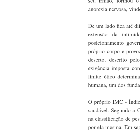
seu irmão, formou o 
anorexia nervosa, vind
De um lado fica até di
extensão da intimid
posicionamento gover
próprio corpo e provo
deserto, descrito pe
exigência imposta co
limite ético determin
humana, um dos fundam
O próprio IMC - Índic
saudável. Segundo a O
na classificação de pes
por ela mesma. Em segu