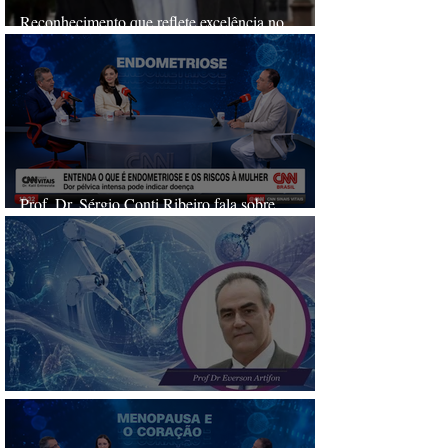
Reconhecimento que reflete excelência no
cuidado
Prof. Dr. Sérgio Conti Ribeiro fala sobre
endometriose no CNN Sinais Vitais
Inovação em Cirurgia